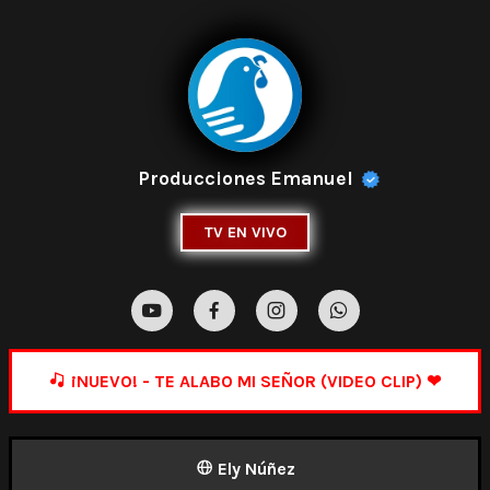
Producciones Emanuel
TV EN VIVO
¡NUEVO! - TE ALABO MI SEÑOR (VIDEO CLIP) ❤
Ely Núñez