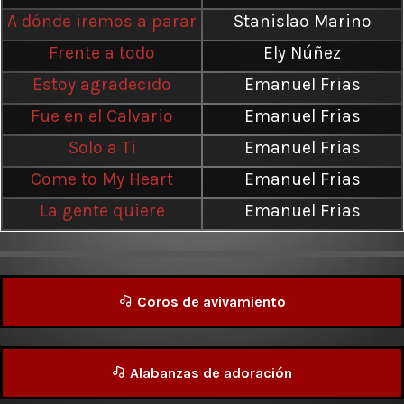
A dónde iremos a parar
Stanislao Marino
Frente a todo
Ely Núñez
Estoy agradecido
Emanuel Frias
Fue en el Calvario
Emanuel Frias
Solo a Ti
Emanuel Frias
Come to My Heart
Emanuel Frias
La gente quiere
Emanuel Frias
Coros de avivamiento
Alabanzas de adoración