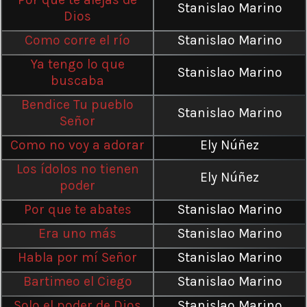
Stanislao Marino
Dios
Como corre el río
Stanislao Marino
Ya tengo lo que
Stanislao Marino
buscaba
Bendice Tu pueblo
Stanislao Marino
Señor
Como no voy a adorar
Ely Núñez
Los ídolos no tienen
Ely Núñez
poder
Por que te abates
Stanislao Marino
Era uno más
Stanislao Marino
Habla por mí Señor
Stanislao Marino
Bartimeo el Ciego
Stanislao Marino
Solo el poder de Dios
Stanislao Marino