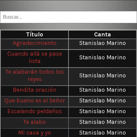
Título
Canta
Agradecimiento
Stanislao Marino
Cuando allá se pase
Stanislao Marino
lista
Te alabarán todos los
Stanislao Marino
reyes
Bendita oración
Stanislao Marino
Que bueno es el Señor
Stanislao Marino
Escalando peldaños
Stanislao Marino
Te alabo
Stanislao Marino
Mi casa y yo
Stanislao Marino