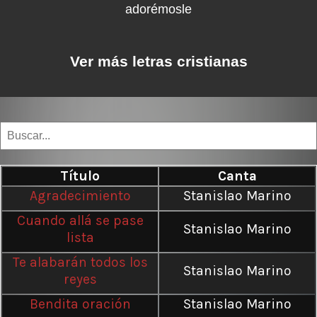
adorémosle
Ver más letras cristianas
Título
Canta
Agradecimiento
Stanislao Marino
Cuando allá se pase
Stanislao Marino
lista
Te alabarán todos los
Stanislao Marino
reyes
Bendita oración
Stanislao Marino