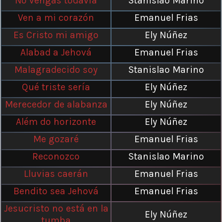
No vengas todavía
Stanislao Marino
Ven a mi corazón
Emanuel Frias
Es Cristo mi amigo
Ely Núñez
Alabad a Jehová
Emanuel Frias
Malagradecido soy
Stanislao Marino
Qué triste sería
Ely Núñez
Merecedor de alabanza
Ely Núñez
Além do horizonte
Ely Núñez
Me gozaré
Emanuel Frias
Reconozco
Stanislao Marino
Lluvias caerán
Emanuel Frias
Bendito sea Jehová
Emanuel Frias
Jesucristo no está en la
Ely Núñez
tumba