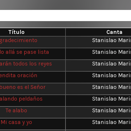
Título
Canta
gradecimiento
Stanislao Mar
 allá se pase lista
Stanislao Mar
arán todos los reyes
Stanislao Mar
endita oración
Stanislao Mar
bueno es el Señor
Stanislao Mar
alando peldaños
Stanislao Mar
Te alabo
Stanislao Mar
Mi casa y yo
Stanislao Mar