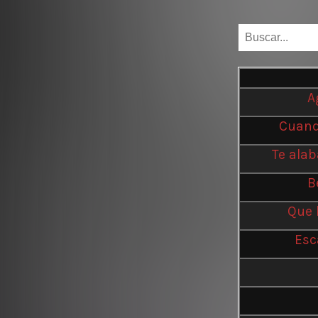
A
Cuando
Te alab
B
Que 
Esc