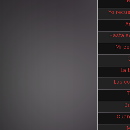
M
Yo recu
A
Hasta a
Mi pe
La 
Las co
T
Bi
Cuan
M