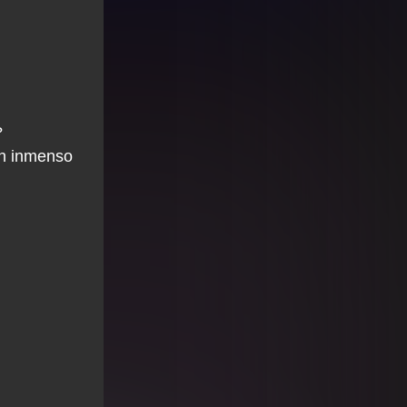
?
un inmenso