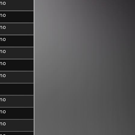
ino
ino
ino
ino
ino
ino
ino
ino
ino
ino