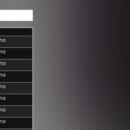
ino
ino
ino
ino
ino
ino
ino
ino