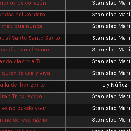
onos de corazón
Stanislao Mar
bodas del Cordero
Stanislao Mar
 más que nunca
Stanislao Mar
aquí Santo Santo Santo
Stanislao Mar
confiar en el Señor
Stanislao Mar
ando clamo a Ti
Stanislao Mar
 quien te vea y viva
Stanislao Mar
allá del horizonte
Ely Núñez
Gran Tribulación
Stanislao Mar
i yo no puedo vivir
Stanislao Mar
mino del evangelio
Stanislao Mar