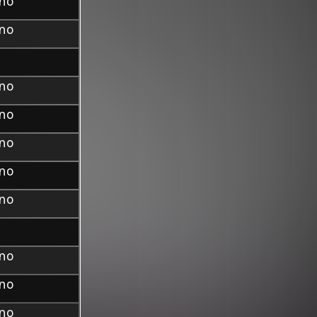
ino
ino
ino
ino
ino
ino
ino
ino
ino
ino