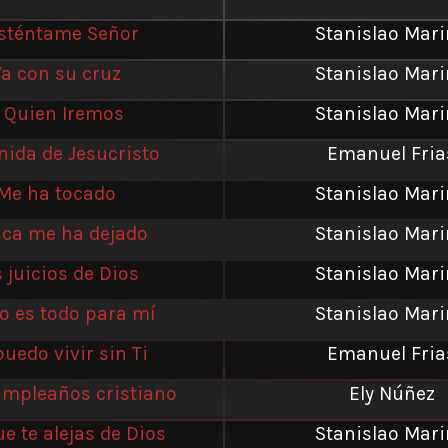
sténtame Señor
Stanislao Mar
Va con su cruz
Stanislao Mar
 Quien Iremos
Stanislao Mar
nida de Jesucristo
Emanuel Fria
Me ha tocado
Stanislao Mar
ca me ha dejado
Stanislao Mar
 juicios de Dios
Stanislao Mar
to es todo para mí
Stanislao Mar
uedo vivir sin Ti
Emanuel Fria
cumpleaños cristiano
Ely Núñez
e te alejas de Dios
Stanislao Mar