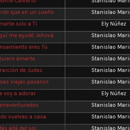
onte Calvario
Stanislao Mar
erdo que en un sueño
Stanislao Mar
marte solo a Ti
Ely Núñez
quí me ayudó Jehová
Stanislao Mar
nsamiento eres Tú
Stanislao Mar
Quiero amarte
Stanislao Mar
traición de Judas
Stanislao Mar
sas viejas pasaron
Stanislao Mar
e voy a adorar
Ely Núñez
enaventurados
Stanislao Mar
do vuelvas a casa
Stanislao Mar
ás allá del sol
Stanislao Mar