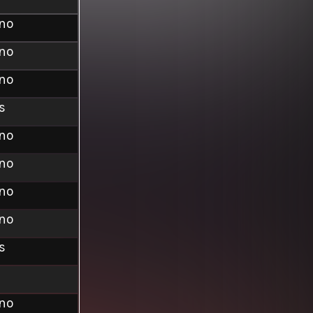
ino
ino
ino
s
ino
ino
ino
ino
s
ino