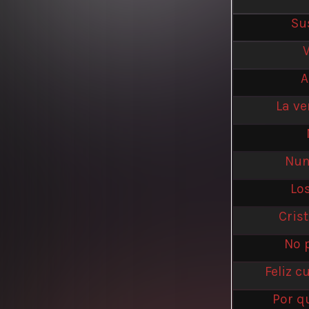
Su
A
La ve
Nun
Los
Cris
No p
Feliz 
Por qu