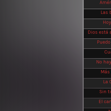
Amém
Las 
Hoy
Dios está 
Puedo 
Cu
No hay
Más 
La 
Sin t
El ca