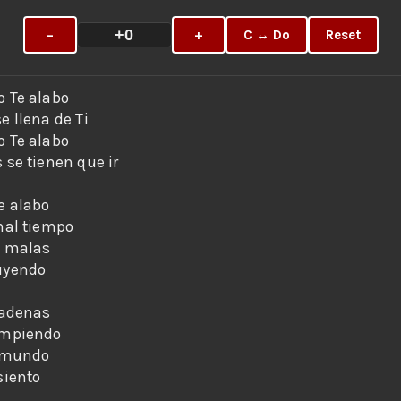
+0
−
+
C ↔ Do
Reset