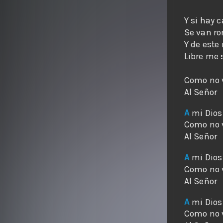
A
A
A