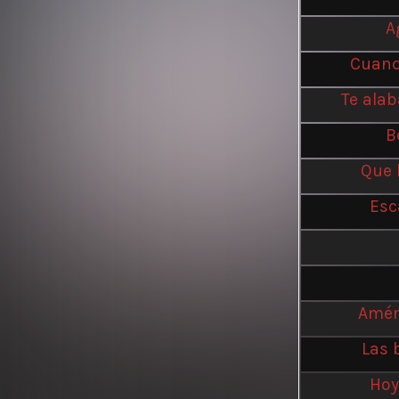
A
Cuando
Te alab
B
Que 
Esc
Amém
Las 
Hoy