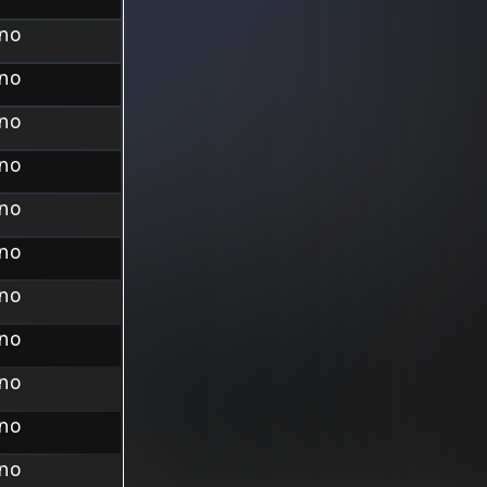
ino
ino
ino
ino
ino
ino
ino
ino
ino
ino
ino