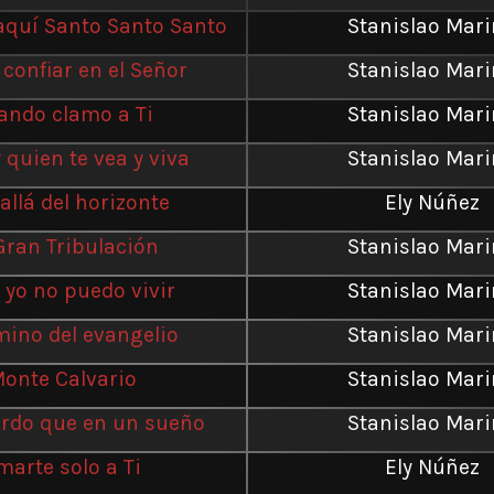
aquí Santo Santo Santo
Stanislao Mar
confiar en el Señor
Stanislao Mar
ando clamo a Ti
Stanislao Mar
 quien te vea y viva
Stanislao Mar
allá del horizonte
Ely Núñez
Gran Tribulación
Stanislao Mar
i yo no puedo vivir
Stanislao Mar
mino del evangelio
Stanislao Mar
onte Calvario
Stanislao Mar
erdo que en un sueño
Stanislao Mar
marte solo a Ti
Ely Núñez