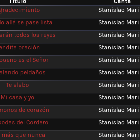
Título
Canta
gradecimiento
Stanislao Mar
 allá se pase lista
Stanislao Mar
arán todos los reyes
Stanislao Mar
endita oración
Stanislao Mar
bueno es el Señor
Stanislao Mar
alando peldaños
Stanislao Mar
Te alabo
Stanislao Mar
Mi casa y yo
Stanislao Mar
onos de corazón
Stanislao Mar
bodas del Cordero
Stanislao Mar
 más que nunca
Stanislao Mar