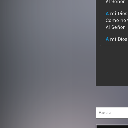
A
A
 mi Dios