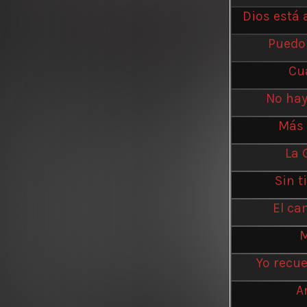
Dios está 
Puedo 
Cu
No hay
Más 
La 
Sin t
El ca
M
Yo recu
A