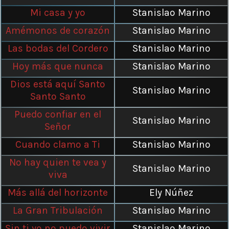
Mi casa y yo
Stanislao Marino
Amémonos de corazón
Stanislao Marino
Las bodas del Cordero
Stanislao Marino
Hoy más que nunca
Stanislao Marino
Dios está aquí Santo
Stanislao Marino
Santo Santo
Puedo confiar en el
Stanislao Marino
Señor
Cuando clamo a Ti
Stanislao Marino
No hay quien te vea y
Stanislao Marino
viva
Más allá del horizonte
Ely Núñez
La Gran Tribulación
Stanislao Marino
Sin ti yo no puedo vivir
Stanislao Marino