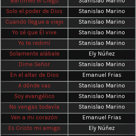
Bartimeo el Ciego
Stanislao Marino
Solo el poder de Dios
Stanislao Marino
Cuando llegue a viejo
Stanislao Marino
Yo sé que Él vive
Stanislao Marino
Yo te redimí
Stanislao Marino
Solamente alábale
Ely Núñez
Dime Señor
Stanislao Marino
En el altar de Dios
Emanuel Frias
A dónde vas
Stanislao Marino
Soy evangélico
Stanislao Marino
No vengas todavía
Stanislao Marino
Ven a mi corazón
Emanuel Frias
Es Cristo mi amigo
Ely Núñez