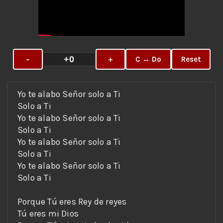
+0
−
+
C ↔ Do
Reset