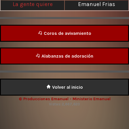
La gente quiere
Emanuel Frias
Coros de avivamiento
Alabanzas de adoración
Volver al inicio
© Producciones Emanuel - Ministerio Emanuel
Vistas: 2,667,620