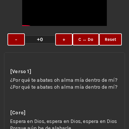
+0
−
+
C ↔ Do
Reset
[Verso 1]
[Coro]