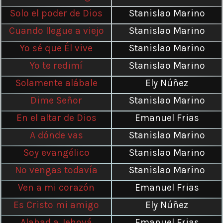
Solo el poder de Dios
Stanislao Marino
Cuando llegue a viejo
Stanislao Marino
Yo sé que Él vive
Stanislao Marino
Yo te redimí
Stanislao Marino
Solamente alábale
Ely Núñez
Dime Señor
Stanislao Marino
En el altar de Dios
Emanuel Frias
A dónde vas
Stanislao Marino
Soy evangélico
Stanislao Marino
No vengas todavía
Stanislao Marino
Ven a mi corazón
Emanuel Frias
Es Cristo mi amigo
Ely Núñez
Alabad a Jehová
Emanuel Frias