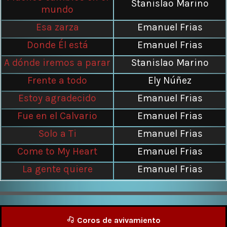
Stanislao Marino
mundo
Esa zarza
Emanuel Frias
Donde Él está
Emanuel Frias
A dónde iremos a parar
Stanislao Marino
Frente a todo
Ely Núñez
Estoy agradecido
Emanuel Frias
Fue en el Calvario
Emanuel Frias
Solo a Ti
Emanuel Frias
Come to My Heart
Emanuel Frias
La gente quiere
Emanuel Frias
Coros de avivamiento