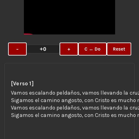
+0
−
+
C ↔ Do
Reset
[Verso 1]