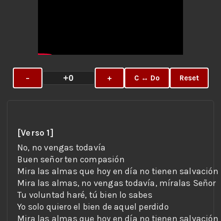
+0
−
+
C ↔ Do
Reset
[Verso 1]