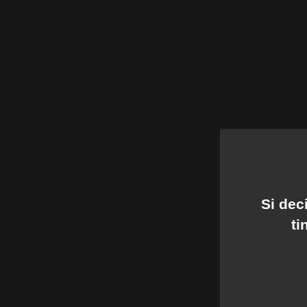
Si de
ti